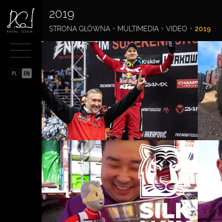
2019
BIOGRAFIA
STRONA GŁÓWNA
MULTIMEDIA
VIDEO
2019
SPORTOWIEC
PRZĘDSIĘBIORCA
FILANTROP
MULTIMEDIA
GALERIA
VIDEO
RAFAŁ SONIK W
MEDIACH
KALENDARZ 2021
PARTNERZY