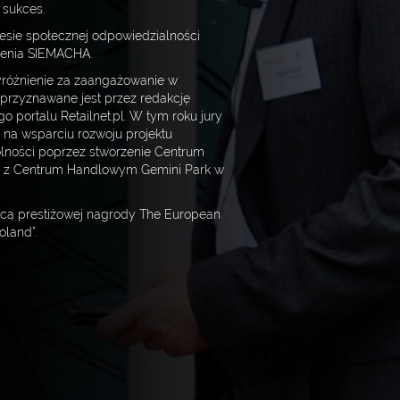
 sukces.
esie społecznej odpowiedzialności
szenia SIEMACHA.
yróżnienie za zaangażowanie w
 przyznawane jest przez redakcję
 portalu Retailnet.pl. W tym roku jury
 na wsparciu rozwoju projektu
lności poprzez stworzenie Centrum
y z Centrum Handlowym Gemini Park w
ęzcą prestiżowej nagrody The European
oland”.