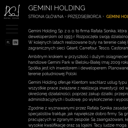
GEMINI HOLDING
BIOGRAFIA
STRONA GŁÓWNA
PRZĘDSIĘBIORCA
GEMINI HO
SPORTOWIEC
Gemini Holding Sp. z o. o. to firma Rafała Sonika, któr
PRZĘDSIĘBIORCA
deweloperskim od 1993 r. Rozpoczęła swoją działalno
W kolejnych latach realizowane były na terenie całej P
IDEE
zagranicznych sieci: Géant, Carrefour, Tesco, Castora
Ambitnym krokiem w przyszłość i dużym osiągnięciem
GEMINI HOLDING
handlowe Gemini Park w Bielsku-Białej (maj 2009 roku)
Spółka jest ich inwestorem i deweloperem. Planowane
GEMINI PARK BIELSKO-
terenie południowej Polski.
BIAŁA
Gemini Holding oferuje Klientom wachlarz usług typu 
GEMINI PARK TARNÓW
wszystkie prace związane z realizacją inwestycji: od w
określonej działalności, poprzez zakup działki, prze
GEMINI PARK TYCHY
administracyjnych i budowę, po wykończenie i wypos
Zgodnie z wyznawanymi przez Rafała Sonika zasadam
FILANTROP
specjalistów traktuje, jak największe dobro firmy. Są
pracujących w zgranym zespole. Są zaangażowani, kr
MULTIMEDIA
wysokie kwalifikacje oraz są lojalni. Tacy ludzie 