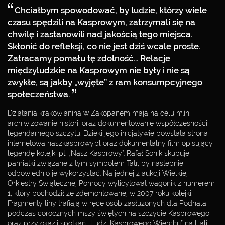
NASZ
Chciałbym spowodować, by ludzie, którzy wiele
KASPROWY
czasu spędzili na Kasprowym, zatrzymali się na
chwilę i zastanowili nad jakością tego miejsca.
SZYBCY NA
Skłonić do refleksji, co nie jest dziś wcale proste.
TORZE
Zatracamy pomału tę zdolność… Relacje
międzyludzkie na Kasprowym nie były i nie są
BEZPIECZNI NA
zwykłe, są jakby „wyjęte” z ram konsumpcyjnego
DRODZE
społeczeństwa.
Działania krakowianina w Zakopanem mają na celu m.in.
FIA GOLDEN
archiwizowanie historii oraz dokumentowanie współczesności
RULES
legendarnego szczytu. Dzięki jego inicjatywie powstała strona
internetowa naszkasprowy.pl oraz dokumentalny film opisujący
MULTIMEDIA
legendę kolejki pt. „Nasz Kasprowy”. Rafał Sonik skupuje
pamiątki związane z tym symbolem Tatr, by następnie
odpowiednio je wykorzystać. Na jednej z aukcji Wielkiej
PARTNERZY
Orkiestry Świątecznej Pomocy wylicytował wagonik z numerem
1, który pochodził ze zdemontowanej w 2007 roku kolejki.
KONTAKT
Fragmenty liny trafiają w ręce osób zasłużonych dla Podhala
podczas corocznych mszy świętych na szczycie Kasprowego
DO POBRANIA
oraz przy okazji spotkań „Ludzi Kasprowego Wierchu” na Hali