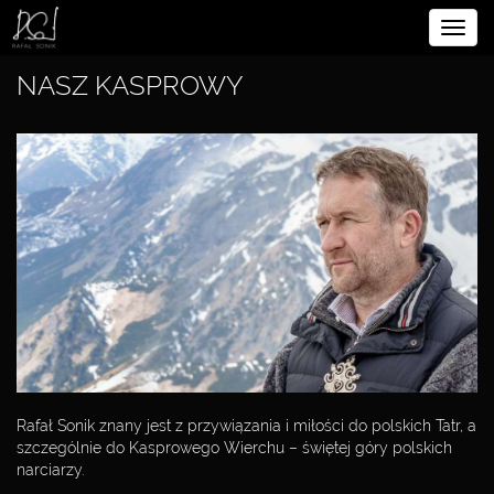
Rozw
BIOGRAFIA
nawig
NASZ KASPROWY
SPORTOWIEC
PRZĘDSIĘBIORCA
FILANTROP
INICJATYWY
SPOŁECZNE
SIEMACHA
CZYSTA
Rafał Sonik znany jest z przywiązania i miłości do polskich Tatr, a
POLSKA
szczególnie do Kasprowego Wierchu – świętej góry polskich
narciarzy.