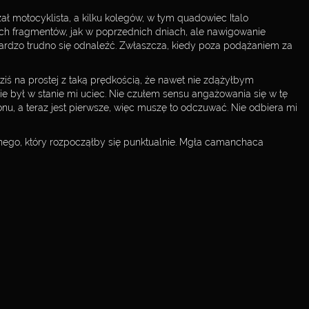
ał motocyklista, a kilku kolegów, w tym quadowiec Italo
ych fragmentów, jak w poprzednich dniach, ale nawigowanie
j bardzo trudno się odnaleźć. Zwłaszcza, kiedy poza podążaniem za
ziś na prostej z taką prędkością, że nawet nie zdążyłbym
e był w stanie mi uciec. Nie czułem sensu angażowania się w tę
, a teraz jest pierwsze, więc muszę to odczuwać. Nie odbiera mi
nego, który rozpocząłby się punktualnie. Mgła camanchaca