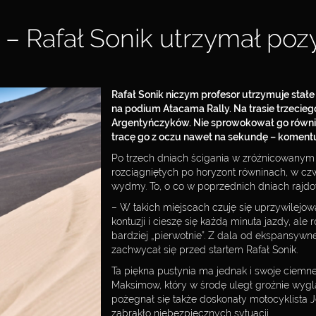
 – Rafał Sonik utrzymał poz
Rafał Sonik niczym profesor utrzymuje sta
na podium Atacama Rally. Na trasie trzecieg
Argentyńczyków. Nie sprowokował go również 
tracę go z oczu nawet na sekundę – koment
Po trzech dniach ścigania w zróżnicowanym te
rozciągniętych po horyzont równinach, w cz
wydmy. To, o co w poprzednich dniach rajdow
– W takich miejscach czuję się uprzywilejow
kontuzji i cieszę się każdą minuta jazdy, al
bardziej „pierwotnie”. Z dala od ekspansywn
zachwycał się przed startem Rafał Sonik.
Ta piękna pustynia ma jednak i swoje ciemne 
Maksimow, który w środę uległ groźnie wyg
pożegnał się także doskonały motocyklista J
zabrakło niebezpiecznych sytuacji.