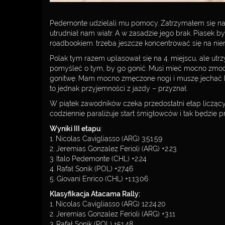
Pedemonte udzielali mu pomocy. Zatrzymałem się na c
utrudniał nam wiatr. A w zasadzie jego brak. Piasek b
roadbookiem. trzeba jeszcze koncentrować się na nier
Polak tym razem uplasował się na 4. miejscu, ale utr
pomyśleć o tym, by go gonić. Musi mieć mocno zmodyf
gonitwę. Mam mocno zmęczone nogi i muszę jechać ba
to jednak przyjemności z jazdy – przyznał.
W piątek zawodników czeka przedostatni etap licząc
codziennie paraliżuje start śmigłowców i tak będzie 
Wyniki III etapu
:
1. Nicolas Cavigliasso (ARG) 3:51.59
2. Jeremias Gonzalez Ferioli (ARG) +2.23
3. Italo Pedemonte (CHL) +2.24
4. Rafał Sonik (POL) +27.46
5. Giovani Enrico (CHL) +1:13.06
Klasyfikacja Atacama Rally:
1. Nicolas Cavigliasso (ARG) 12:24.20
2. Jeremias Gonzalez Ferioli (ARG) +3.11
3. Rafał Sonik (POL) +51.48