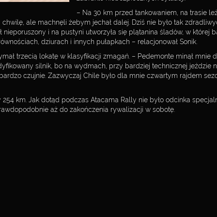
– Na 30 km przed tankowaniem, na trasie leż
hwilę, ale machnęli żebym jechał dalej. Dziś nie było tak zdradliw
ył nieporuszony i na pustyni utworzyła się plątanina śladów, w które
ównościach, dziurach i innych pułapkach – relacjonował Sonik.
zymał trzecią lokatę w klasyfikacji zmagań. – Pedemonte minął mnie d
ikowany silnik, bo na wydmach, przy bardziej technicznej jeździe ni
rdzo czujnie. Zazwyczaj Chile było dla mnie czwartym rajdem sezonu
y 254 km. Jak dotąd podczas Atacama Rally nie było odcinka specjal
prawdopodobnie aż do zakończenia rywalizacji w sobotę.