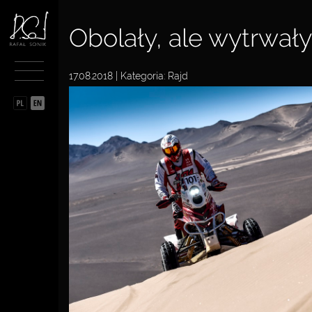
BIOGRAFIA
Obolały, ale wytrwały
SPORTOWIEC
17.08.2018 | Kategoria:
Rajd
PRZĘDSIĘBIORCA
FILANTROP
MULTIMEDIA
PARTNERZY
KONTAKT
DO POBRANIA
POLITYKA PRYWATNOŚCI