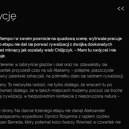
‹‹
ycję
łe tempo i w swoim powrocie na quadową scenę, wytrwale pracuje
o etapu nie dał się porwać rywalizacji z dwójką doskonałych
mknący jak oszalały wiatr Chilijczyk. – Mam tu swój cel i nie
uje.
renie: w labiryncie głazów i skał oraz na, zdawałoby się,
wartek przyszedł czas na sól Atakamy – potężne, piaszczyste
cy zaledwie zahaczali, na półmetku stało się sednem rywalizacji.
any. To niezwykła radość, nie tylko dlatego, że wracam tu po
e również dlatego, że w takich miejscach możemy poczuć się trochę
ej cywilizacji, w bezpośrednim kontakcie z nieporuszoną naturą –
strony. Na starcie trzeciego etapu nie stanął Aleksander
lądającemu wypadkowi. Oprócz Rosjanina z rajdem szybko
oan Barreda, który połamał kości twarzy. Również w czwartek nie