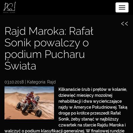
Rozw
BIOGRAFIA
nawig
‹‹
SPORTOWIEC
Rajd Maroka: Rafał
PRZĘDSIĘBIORCA
Sonik powalczy o
podium Pucharu
FILANTROP
Świata
MULTIMEDIA
PARTNERZY
03.10.2018 | Kategoria:
Rajd
Kilkanaście śrub i prętów w kolanie,
KONTAKT
dziewięć miesięcy mozolnej
rehabilitacji i dwa wycieńczające
DO POBRANIA
rajdy w Ameryce Południowej. Taką
drogę po krótce przeszedł Rafał
POLITYKA
Sonik, żeby stanąć w najbliższy
PRYWATNOŚCI
czwartek na starcie Rajdu Maroka i
walczyć o podium klasyfikacji generalnej. W finałowej rundzie