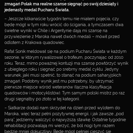
zmagań Polak ma realne szanse sięgnąć po swój dziesiąty i
jedenasty medal Pucharu Świata.
– Jeszcze kilkanaście tygodni temu nie miałem pojęcia, czy
będę mógł w tym roku wrócić do ścigania, a tymczasem dwa
świetne wyniki w Chile i Argentynie dają mi szansę na
przywiezienie z Maroka nawet dwóch medali – mówił przed
odlotem z Krakowa quadowiec.
Rafał Sonik meldował się na podium Pucharu Świata w każdym
sezonie, w którym rywalizował o trofeum, poczynając od 2010
roku. Teraz, mimo poważnej kontuzji ma szansę powtórzyć wynik
z ubiegłego roku i sięgnąć po srebrny medal cyklu. Jedyny
warunek, jaki musi spełnić, to stanąć na podium saharyjskich
zmagań. Podobny wynik jest mu potrzebny, by utrzymać
pierwsze miejsce wśród weteranów (łączna klasyfikacja
quadowców i motocyklistów). Tym samym polski mistrz po raz
drugi sięgnąłby po złoto w tej kategorii.
– Siatkarze dodali nam skrzydeł na dzień przed wylotem do
Maroka, więc teraz pełni pozytywnej energii, i jak zawsze „pod
REALIZACJA:
parą”, jedziemy walczyć o najwyższą stawkę. Ostatnie tygodnie
rehabilitacji pozwalają mi wierzyć, że ból nogi tym razem
będzie mniej dokuczliwy. Będę mógł pełniej cieszyć się