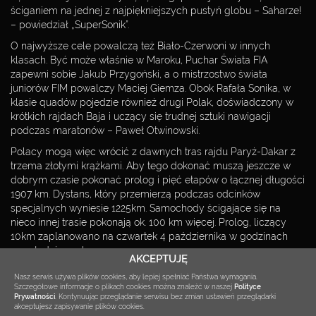
ściganiem na jednej z najpiękniejszych pustyń globu – Saharze!
– powiedział „SuperSonik”.
O najwyższe cele powalczą też Biało-Czerwoni w innych
klasach. Być może właśnie w Maroku, Puchar Świata FIA
zapewni sobie Jakub Przygoński, a o mistrzostwo świata
juniorów FIM powalczy Maciej Giemza. Obok Rafała Sonika, w
klasie quadów pojedzie również drugi Polak, doświadczony w
krótkich rajdach Baja i uczący się trudnej sztuki nawigacji
podczas maratonów – Paweł Otwinowski.
Polacy mogą więc wrócić z dawnych tras rajdu Paryż-Dakar z
trzema złotymi krążkami. Aby tego dokonać muszą jeszcze w
dobrym czasie pokonać prolog i pięć etapów o łącznej długości
1907 km. Dystans, który przemierzą podczas odcinków
specjalnych wyniesie 1225km. Samochody ścigające się na
nieco innej trasie pokonają ok. 100 km więcej. Prolog, liczący
10km zaplanowano na czwartek 4 października w godzinach
popołudniowych.
AKCEPTUJĘ
Tagi:
FIM
,
puchar świata
,
Rafał Sonik
,
Rajd Maroka
Nasz serwis używa plików cookies, aby lepiej spełniać Państwa wymagania.
Szczegółowe informacje o plikach cookies można znaleźć w naszej
Polityce
Prywatności
.
Kontynuując przeglądanie serwisu bez zmian ustawień przeglądarki
akceptujesz zapisywanie plików cookies.