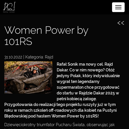
Rozw
BIOGRAFIA
nawig
‹‹
SPORTOWIEC
Women Power by
PRZĘDSIĘBIORCA
101RS
FILANTROP
31.10.2022 | Kategoria:
Rajd
Rafał Sonik ma nowy cel. Rajd
MULTIMEDIA
Dakar. Co w nim nowego? Otóż
jedyny Polak, który indywidualnie
PARTNERZY
wygrał ten legendarny
supermaraton chce przygotować
KONTAKT
do startu w Rajdzie Dakar 2025 w
pełni kobiecą załogę.
DO POBRANIA
Przygotowania do realizacji tego projektu ruszyły już w tym
roku w ramach szkoleń off-roadowych dla kobiet na Pustyni
POLITYKA
Błędowskiej pod hasłem Women Power by 101RS!
PRYWATNOŚCI
Dziewięciokrotny triumfator Pucharu Świata, obserwując jak