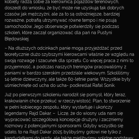
kobiety radzą sobie za kierownicą pojazdów terenowych,
doszedł do wniosku, że być może nie uzyskują tak dobrych
czasów jak mężczyźni, ale za to są ostrożniejsze, bardziej
rozważne, potrafią utrzymywać równe tempo i nie psują
samochodów. Jego obserwacje potwierdziły się podczas
szkoleń, które zaczął organizować dla pań na Pustyni
Błędowskiej.
– Na dłuższych odcinkach panie mogą przyjeżdżać przed
teoretycznie dużo szybszymi kierowcami właśnie ze względu na
swoją rozwagę i szacunek dla sprzętu. Co więcej praca z nimi to
przyjemność, a podczas naszych treningów pracowaliśmy z
paniami w bardzo szerokim przedziale wiekowym. Szkoliliśmy
14-letnie dziewczyny, ale także 60-letnie panie. Wszystkie były
uśmiechnięte od ucha do ucha- podkreślał Rafał Sonik.
Już po pierwszym szkoleniu narodził się pomysł, który teraz,
krakowianin chce przekuć w rzeczywistość. Plan, to stworzenie
w pełni kobiecego zespołu, który wystartuje i ukończy
legendarny Rajd Dakar. – Liczę, że do wiosny uda nam się
wypracować szczegółową koncepcję drużyny i zaczniemy
REALIZACJA:
rozmowy z potencjalnymi sponsorami. Gdyby wszystko się
udało, to na Rajd Dakar 2025 bylibyśmy gotowi nie tylko z
kandydatkami do jazdy, ale także mielibyśmy solidne podstawy