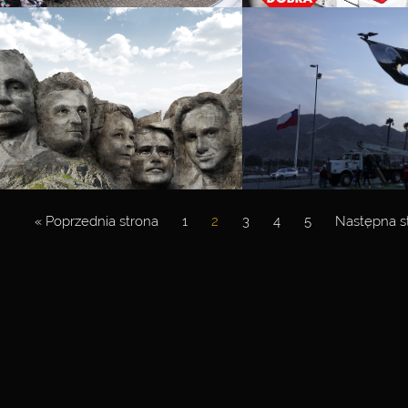
« Poprzednia strona
1
2
3
4
5
Następna s