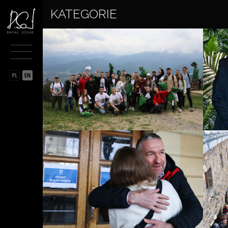
KATEGORIE
BIOGRAFIA
SPORTOWIEC
PRZĘDSIĘBIORCA
FILANTROP
MULTIMEDIA
PARTNERZY
KONTAKT
DO POBRANIA
POLITYKA PRYWATNOŚCI