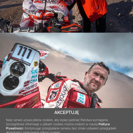
AKCEPTUJĘ
Nasz serwis używa plików cookies, aby lepiej spełniać Państwa wymagania.
Szczegółowe informacje o plikach cookies można znaleźć w naszej
Polityce
« Poprzednia
Prywatności
.
Kontynuując przeglądanie serwisu bez zmian ustawień przeglądarki
strona
1
2
akceptujesz zapisywanie plików cookies.